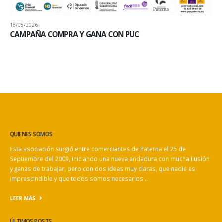
18/05/2026
CAMPAÑA COMPRA Y GANA CON PUC
QUIENES SOMOS
Esta asociación surgió entre comerciantes de Paterna el 25 de
Septiembre del 2009, iniciando una nueva andadura con mucha ilusión
y ganas de trabajar, pero con dos ideas muy claras, que nadie es
imprescindible y que todos somos necesarios…
LEER MÁS
ÚLTIMOS POSTS